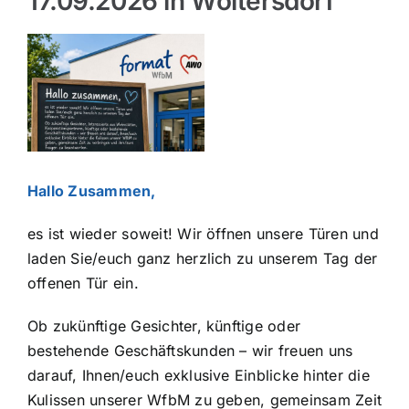
17.09.2026 in Woltersdorf
Über uns
Hofladen
Zeige
grösseres
Galerie
Bild
Hallo Zusammen,
es ist wieder soweit! Wir öffnen unsere Türen und
laden Sie/euch ganz herzlich zu unserem Tag der
offenen Tür ein.
Ob zukünftige Gesichter, künftige oder
bestehende Geschäftskunden – wir freuen uns
darauf, Ihnen/euch exklusive Einblicke hinter die
Kulissen unserer WfbM zu geben, gemeinsam Zeit