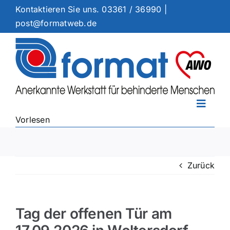
Zum
Kontaktieren Sie uns.
03361 / 36990
|
Inhalt
post@formatweb.de
springen
Toggle
Vorlesen
Naviga
Arbeitsangebote
Dienstleistungen
Zurück
Standorte
Ermutigung
Aktuelles
Tag der offenen Tür am