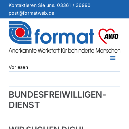
Zum
Kontaktieren Sie uns.
03361 / 36990
|
Inhalt
post@formatweb.de
springen
Toggle
Vorlesen
Naviga
Arbeitsangebote
Dienstleistungen
BUNDESFREIWILLIGEN-
Standorte
DIENST
Ermutigung
Aktuelles