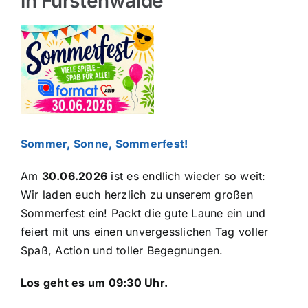
in Fürstenwalde
Über uns
Hofladen
Zeige
grösseres
Galerie
Bild
Sommer, Sonne, Sommerfest!
Am
30.06.2026
ist es endlich wieder so weit:
Wir laden euch herzlich zu unserem großen
Sommerfest ein! Packt die gute Laune ein und
feiert mit uns einen unvergesslichen Tag voller
Spaß, Action und toller Begegnungen.
Los geht es um 09:30 Uhr.