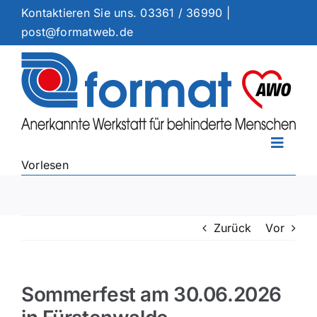
Zum
Kontaktieren Sie uns.
03361 / 36990
|
Inhalt
post@formatweb.de
springen
Toggle
Vorlesen
Naviga
Arbeitsangebote
Dienstleistungen
Zurück
Vor
Standorte
Ermutigung
Aktuelles
Sommerfest am 30.06.2026