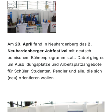
Über uns
Zeige
Hofladen
grösseres
Bild
Galerie
Am
20. April
fand in Neuhardenberg das
2.
Neuhardenberger Jobfestival
mit deutsch-
polnischem Bühnenprogramm statt. Dabei ging es
um Ausbildungsplätze und Arbeitsplatzangebote
für Schüler, Studenten, Pendler und alle, die sich
(neu) orientieren wollen.