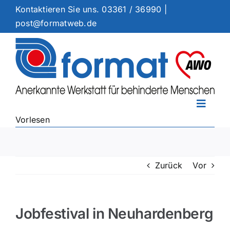
Zum
Kontaktieren Sie uns.
03361 / 36990
|
Inhalt
post@formatweb.de
springen
Toggle
Vorlesen
Naviga
Arbeitsangebote
Dienstleistungen
Zurück
Vor
Standorte
Ermutigung
Aktuelles
Jobfestival in Neuhardenberg