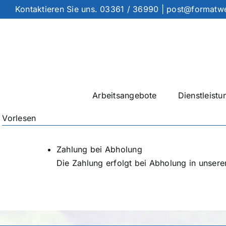
Zum
Kontaktieren Sie uns.
03361 / 36990
|
post@formatw
Inhalt
springen
Arbeitsangebote
Dienstleistu
Vorlesen
Zahlung bei Abholung
Die Zahlung erfolgt bei Abholung in unser