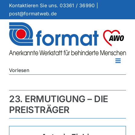
Zum
Kontaktieren Sie uns.
03361 / 36990
|
Inhalt
post@formatweb.de
springen
Toggle
Vorlesen
Naviga
Arbeitsangebote
Dienstleistungen
23. ERMUTIGUNG – DIE
Standorte
PREISTRÄGER
Ermutigung
Aktuelles