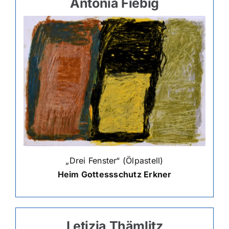
Antonia Fiebig
Über uns
Hofladen
Galerie
„Drei Fenster“ (Ölpastell)
Heim Gottessschutz Erkner
Letizia Thämlitz